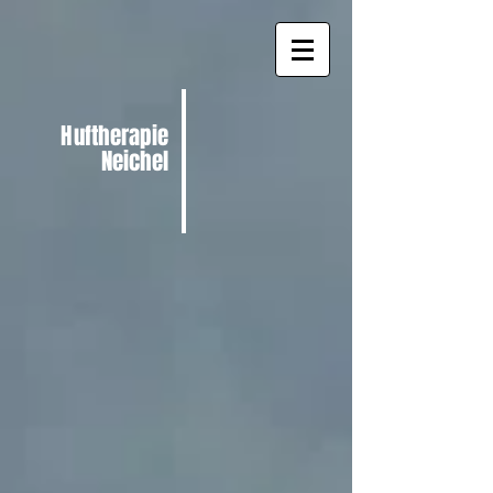
H
uftherapie
Neichel