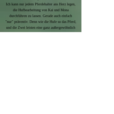
Ich kann nur jedem Pferdehalter ans Herz legen,
die Hufbearbeitung von Kai und Mona
durchführen zu lassen. Gerade auch einfach
"nur" präventiv. Denn wie die Hufe so das Pferd,
und die Zwei leisten eine ganz außergewöhnlich
gute Arbeit im Sinne der Gesundheit eines jeden
Pferdes!