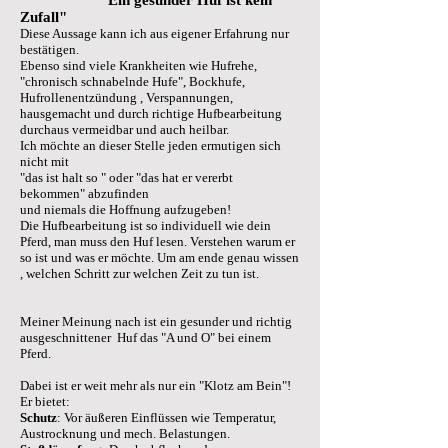
"Ein gesunder Huf ist kein
Zufall"
Diese Aussage kann ich aus eigener Erfahrung nur
bestätigen.
Ebenso sind viele Krankheiten wie Hufrehe,
"chronisch schnabelnde Hufe", Bockhufe,
Hufrollenentzündung , Verspannungen,
hausgemacht und durch richtige Hufbearbeitung
durchaus vermeidbar und auch heilbar.
Ich möchte an dieser Stelle jeden ermutigen sich
nicht mit
"das ist halt so " oder "das hat er vererbt
bekommen" abzufinden
und niemals die Hoffnung aufzugeben!
Die Hufbearbeitung ist so individuell wie dein
Pferd, man muss den Huf lesen. Verstehen warum er
so ist und was er möchte. Um am ende genau wissen
, welchen Schritt zur welchen Zeit zu tun ist.
Meiner Meinung nach ist ein gesunder und richtig
ausgeschnittener Huf das "A und O" bei einem
Pferd.
Dabei ist er weit mehr als nur ein "Klotz am Bein"!
Er bietet:
Schutz
: Vor äußeren Einflüssen wie Temperatur,
Austrocknung und mech. Belastungen.