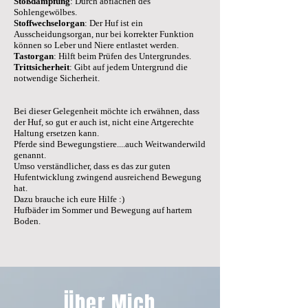
Stoßdämpfung
: Durch abflachen des
Sohlengewölbes.
Stoffwechselorgan
: Der Huf ist ein
Ausscheidungsorgan, nur bei korrekter Funktion
können so Leber und Niere entlastet werden.
Tastorgan
: Hilft beim Prüfen des Untergrundes.
Trittsicherheit
: Gibt auf jedem Untergrund die
notwendige Sicherheit.
Bei dieser Gelegenheit möchte ich erwähnen, dass
der Huf, so gut er auch ist, nicht eine Artgerechte
Haltung ersetzen kann.
Pferde sind Bewegungstiere....auch Weitwanderwild
genannt.
Umso verständlicher, dass es das zur guten
Hufentwicklung zwingend ausreichend Bewegung
hat.
Dazu brauche ich eure Hilfe :)
Hufbäder im Sommer und Bewegung auf hartem
Boden.
Über Mich