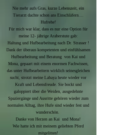
Nie mehr aufs Gras, kurze Lebenszeit, ein
Tierarzt dachte schon ans Einschläfern....
Hufrehe!
Für mich war klar, dass es nur eine Option für
meine 12- jährige Araberstute gab:
Haltung und Hufbearbeitung nach Dr. Strasser !
Dank der überaus kompetenten und einfühlsamen
Hufbearbeitung und Beratung von Kai und
Mona, gepaart mit einem enormen Fachwissen,
das unter Hufbearbeitern wirklich seinesgleichen
sucht, strotzt meine Labaya heute wieder vor
Kraft und Lebensfreude. Sie bockt und
galoppiert über die Weiden, ausgedehnte
Spaziergänge und Ausritte gehören wieder zum
normalen Alltag, ihre Hufe sind wieder fest und
wunderschön.
Danke von Herzen an Kai und Mona!
Wie hatte ich mit meinem geliebten Pferd
mitgelitten!