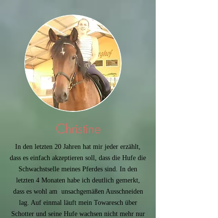
Christine
In den letzten 20 Jahren hat mir jeder erzählt,
dass es einfach akzeptieren soll, dass die Hufe die
Schwachstselle meines Pferdes sind. In den
letzten 4 Monaten habe ich deutlich gemerkt,
dass es wohl am unsachgemäßen Ausschneiden
lag. Auf einmal läuft mein Towaresch über
Schotter und seine Hufe wachsen nicht mehr nur